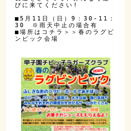
びに来てください!
■5月11日（日）9：30-11：
30　※雨天中止の場合有
■場所はコチラ＞＞
春のラグビ
ンピック会場