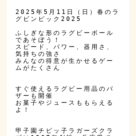
2025年5月11日（日）春のラ
グビンピック2025
ふしぎな形のラグビーボール
であそぼう！
スピード、パワー、器用さ、
気持ちの強さ
みんなの得意が生かせるゲー
ムがたくさん
すぐ使えるラグビー用品のバ
ザーも開催
お菓子やジュースももらえる
よ！
甲子園チビッ子ラガーズクラ