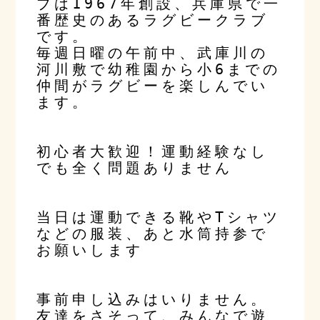
ブは1967年創設、兵庫県で一
番歴史のあるラグビークラブ
です。
毎週日曜の午前中、武庫川の
河川敷で幼稚園から小6までの
仲間がラグビーを楽しんでい
ます。
初心者大歓迎！運動経験なし
でも全く問題ありません
当日は運動できる靴やTシャツ
などの服装、あと水筒持参で
お願いします
事前申し込みはいりません。
友達をさそって、みんなで遊