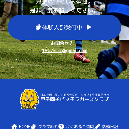
見学だけでも大歓迎。
是非一度お越しください。
体験入部受付中
お問合せ先：
1967kcrc@gmail.com
日本で最も歴史のあるラグビークラブ | 兵庫県西宮市
甲子園チビッ子ラガーズクラブ
HOME
クラブ紹介
よくあるご質問
活動日記